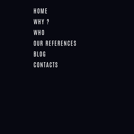
HOME
WHY ?
WHO
OUR REFERENCES
APARTMENTS PRESENTATION
BLOG
Home
Events
Apartments presentation
CONTACTS
Cet évènement est passé