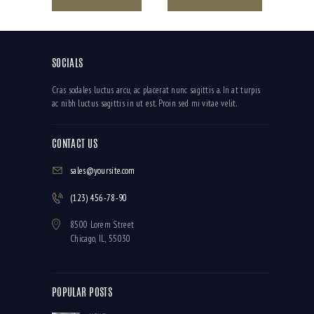
SOCIALS
Cras sodales luctus arcu, ac placerat nunc sagittis a. In at turpis
ac nibh luctus sagittis in ut est. Proin sed mi vitae velit.
CONTACT US
sales@yoursite.com
(123) 456-78-90
8500 Lorem Street
Chicago, IL, 55030
POPULAR POSTS