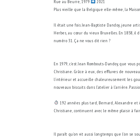
Rue au Beurre, 1979
2021
Plus vieille que la Belgique elle-même, la Maiso
⁠⠀
Il était une fois Jean-Baptiste Dandoy, jeune ar
Herbes, au cœur du vieux Bruxelles. En 1858, il
numéro 31. Ça ne vous dit rien ?⁠
En 1979, c’est Jean Rombouts-Dandoy, que vous p
Christiane. Grâce à eux, des effluves de nouvea
l’intérieur et accueille chaleureusement les g
nouveaux biscuits dans l’atelier à l’arrière. Passio
⁠⠀
192 années plus tard, Bernard, Alexandre et An
Christiane, continuent avec le même plaisir à fa
⁠⠀
⁠⠀
Il paraît qu’on vit aussi longtemps que l’on se so