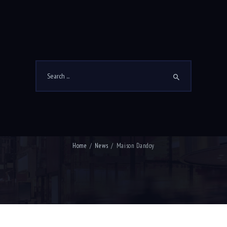
HOME
WHY ?
WHO
OUR
News
15 janvier 2021
MAISON DANDOY
Home
News
Maison Dandoy