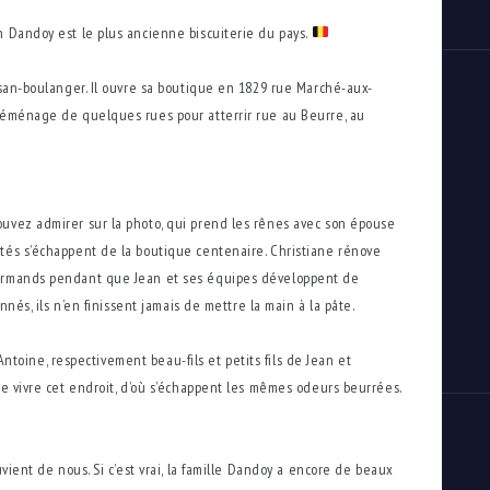
n Dandoy est le plus ancienne biscuiterie du pays.⁠
⁠⠀
tisan-boulanger. Il ouvre sa boutique en 1829 rue Marché-aux-
 déménage de quelques rues pour atterrir rue au Beurre, au
ouvez admirer sur la photo, qui prend les rênes avec son épouse
utés s’échappent de la boutique centenaire. Christiane rénove
ourmands pendant que Jean et ses équipes développent de
nnés, ils n’en finissent jamais de mettre la main à la pâte. ⁠
toine, respectivement beau-fils et petits fils de Jean et
ire vivre cet endroit, d’où s’échappent les mêmes odeurs beurrées.
uvient de nous. Si c’est vrai, la famille Dandoy a encore de beaux