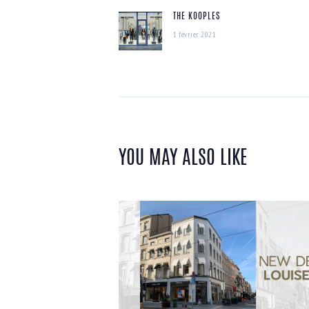
THE KOOPLES
L’ARTICLE
Previous
1 février 2021
post:
YOU MAY ALSO LIKE