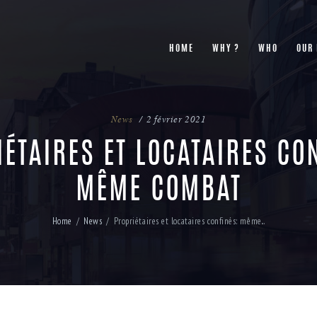
HOME
WHY ?
WHO
OUR
News
2 février 2021
ÉTAIRES ET LOCATAIRES CO
MÊME COMBAT
Home
News
Propriétaires et locataires confinés: même...