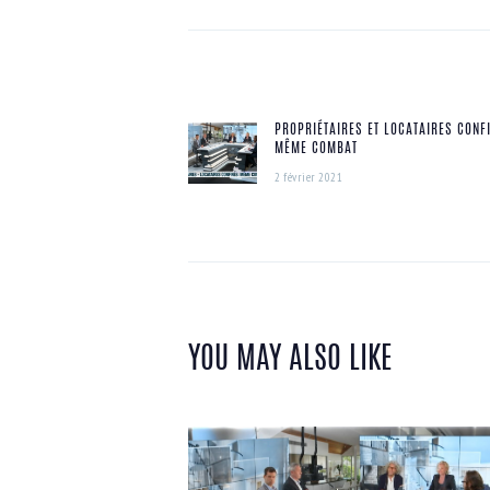
NAVIGATION
DE
PROPRIÉTAIRES ET LOCATAIRES CONF
L’ARTICLE
Previous
MÊME COMBAT
post:
2 février 2021
YOU MAY ALSO LIKE