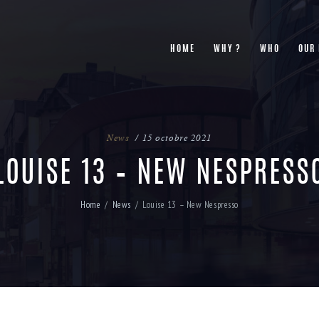
HOME
WHY ?
WHO
OUR
News
15 octobre 2021
LOUISE 13 – NEW NESPRESS
Home
News
Louise 13 – New Nespresso