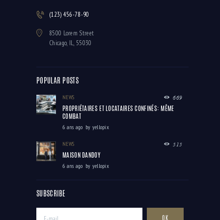
M
(123) 456-78-90
E
8500 Lorem Street
N
Chicago, IL, 55030
T
S
POPULAR POSTS
NEWS
669
PROPRIÉTAIRES ET LOCATAIRES CONFINÉS: MÊME
COMBAT
6 ans ago
by
yellopix
NEWS
515
MAISON DANDOY
6 ans ago
by
yellopix
SUBSCRIBE